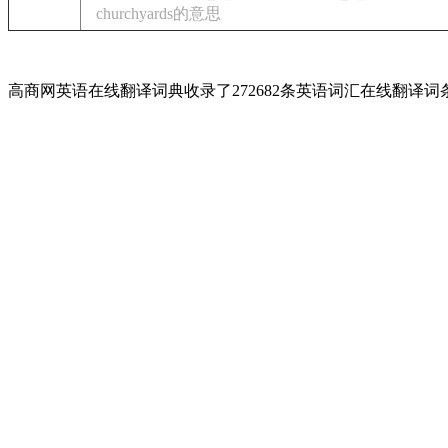
churchyards的意思
高商网英语在线翻译词典收录了272682条英语词汇在线翻