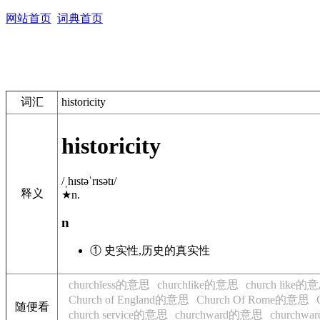
网站首页
词典首页
词汇
historicity
historicity
/ˌhɪstəˈrɪsətɪ/
释义
★
n.
n
① 史实性,历史的真实性
churchless的意思
churchlike的意思
church like的
Church of England的意思
Church Of Rome的意思
随便看
church service的意思
churchward的意思
churchw