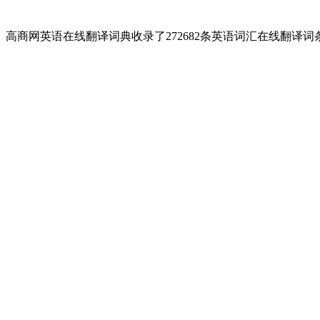
高商网英语在线翻译词典收录了272682条英语词汇在线翻