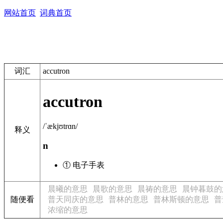
网站首页
词典首页
词汇
accutron
accutron
/ˈækjʊtrɑn/
释义
n
① 电子手表
晨曦的意思
晨歌的意思
晨祷的意思
晨钟暮鼓的
随便看
普天同庆的意思
普林的意思
普林斯顿的意思
普
浓缩的意思