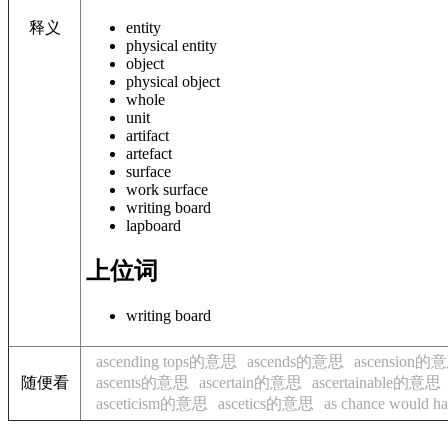
释义
entity
physical entity
object
physical object
whole
unit
artifact
artefact
surface
work surface
writing board
lapboard
上位词
writing board
ascending tops的意思
ascends的意思
ascension的
随便看
ascents的意思
ascertain的意思
ascertainable的意思
asceticism的意思
ascetics的意思
as chance would 