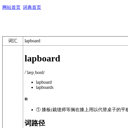
网站首页
词典首页
词汇
lapboard
lapboard
/ˈlæpˌbord/
lapboard
lapboards
n
① 膝板(裁缝师等搁在膝上用以代替桌子的平板
词路径