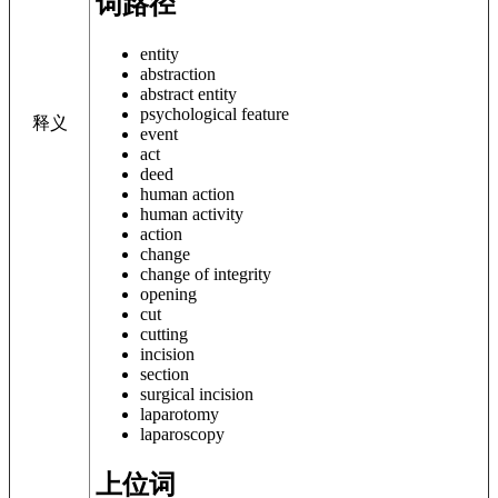
词路径
entity
abstraction
abstract entity
psychological feature
释义
event
act
deed
human action
human activity
action
change
change of integrity
opening
cut
cutting
incision
section
surgical incision
laparotomy
laparoscopy
上位词