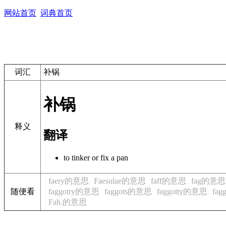
网站首页
词典首页
词汇
补锅
补锅
释义
翻译
to tinker or fix a pan
faery的意思
Faesulae的意思
faff的意思
fag的意思
随便看
faggotry的意思
faggots的意思
faggotty的意思
fa
Fah.的意思