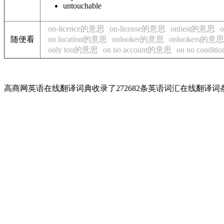
untouchable
on-licence的意思
on-license的意思
onliest的意思
随便看
on location的意思
onlooker的意思
onlookers的意思
only too的意思
on no account的意思
on no condi
高商网英语在线翻译词典收录了272682条英语词汇在线翻